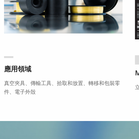
應用領域
真空夾具、傳輸工具、拾取和放置、轉移和包裝零
件、電子外殼