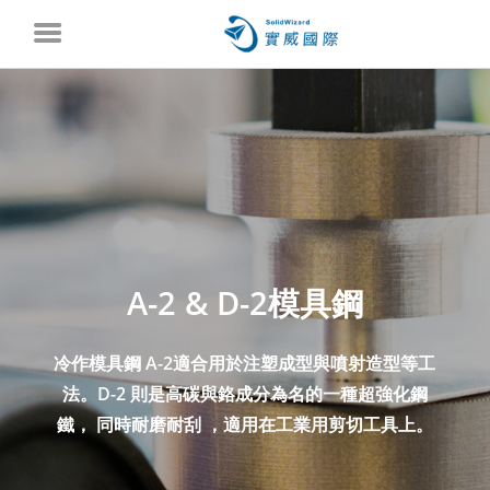
A-2 & D-2模具鋼
冷作模具鋼 A-2適合用於注塑成型與噴射造型等工
法。D-2 則是高碳與鉻成分為名的一種超強化鋼
鐵， 同時耐磨耐刮 ，適用在工業用剪切工具上。