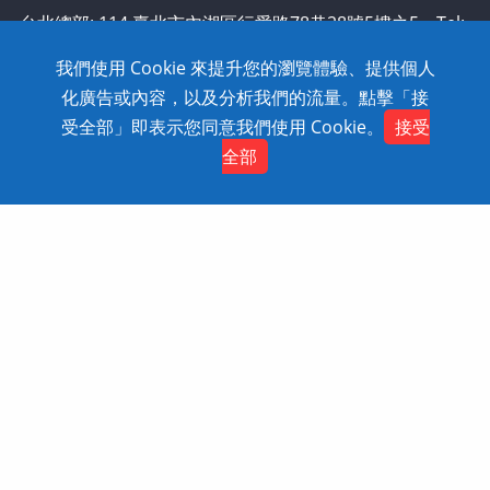
台北總部: 114 臺北市內湖區行愛路78巷28號5樓之5 Tel:
886-2-2795-1618 Fax: 886-2-2795-2338 技術支援:
我們使用 Cookie 來提升您的瀏覽體驗、提供個人
0800-868-358
化廣告或內容，以及分析我們的流量。點擊「接
Copyright © 2020 SolidWizard Technology
受全部」即表示您同意我們使用 Cookie。
接受
Contact
Co.,Ltd. All Rights Reserved. Dtell
網頁設計
全部