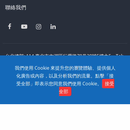
聯絡我們
台北總部: 114 臺北市內湖區行愛路78巷28號5樓之5 Tel:
886-2-2795-1618 Fax: 886-2-2795-2338 技術支援:
我們使用 Cookie 來提升您的瀏覽體驗、提供個人
0800-868-358
化廣告或內容，以及分析我們的流量。點擊「接
Copyright © 2020 SolidWizard Technology
受全部」即表示您同意我們使用 Cookie。
接受
Contact
Co.,Ltd. All Rights Reserved. Dtell
網頁設計
全部