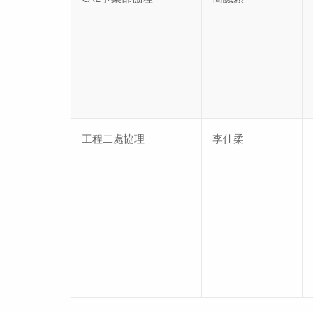
工程二處協理
李仕柔