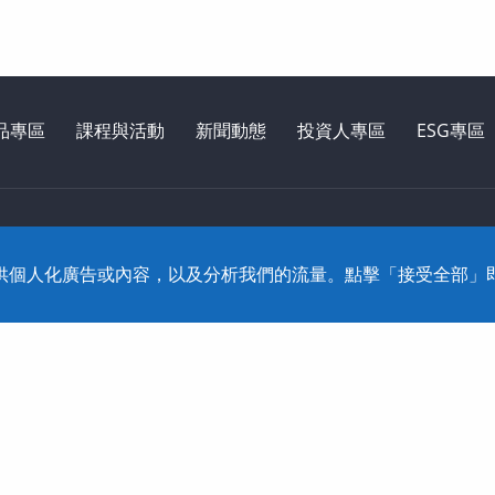
品專區
課程與活動
新聞動態
投資人專區
ESG專區
2795-1618 Fax: 886-2-2795-2338 技術支援: 0800-868
、提供個人化廣告或內容，以及分析我們的流量。點擊「接受全部」即表
Reserved. Dtell
網頁設計