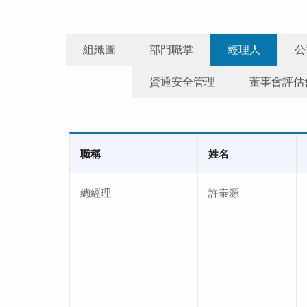
組織圖
部門職掌
經理人
公
資通安全管理
董事會評估
職稱
姓名
總經理
許泰源