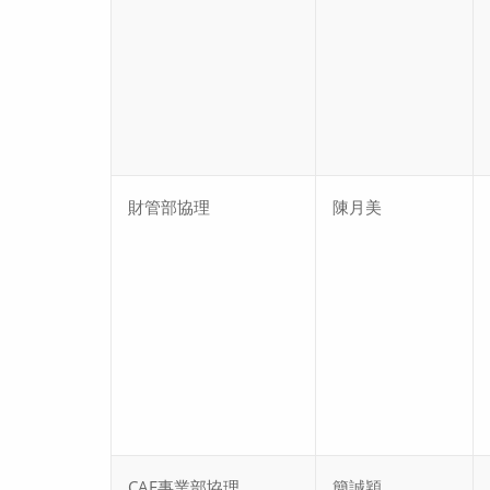
財管部協理
陳月美
CAE事業部協理
簡誠穎