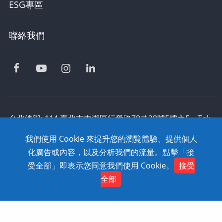
ESG專區
聯絡我們
台北總部: 114 臺北市內湖區行愛路78巷28號5樓之5 Tel:
886-2-2795-1618 Fax: 886-2-2795-2338 技術支援:
我們使用 Cookie 來提升您的瀏覽體驗、提供個人
0800-868-358
化廣告或內容，以及分析我們的流量。點擊「接
Copyright © 2020 SolidWizard Technology
受全部」即表示您同意我們使用 Cookie。
接受
Contact
Co.,Ltd. All Rights Reserved. Dtell
網頁設計
全部