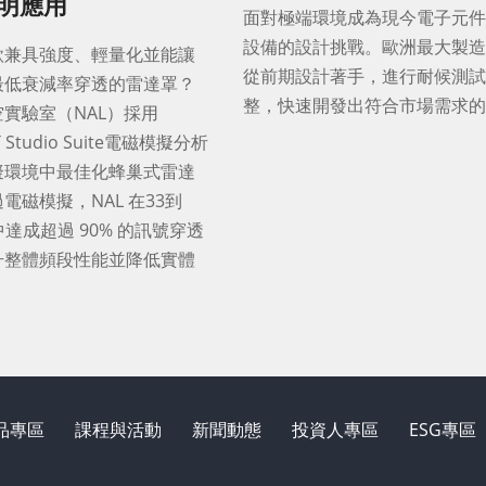
明應用
面對極端環境成為現今電子元件
設備的設計挑戰。歐洲最大製造
款兼具強度、輕量化並能讓
從前期設計著手，進行耐候測試
最低衰減率穿透的雷達罩？
整，快速開發出符合市場需求的
實驗室（NAL）採用
ST Studio Suite電磁模擬分析
擬環境中最佳化蜂巢式雷達
電磁模擬，NAL 在33到
中達成超過 90% 的訊號穿透
升整體頻段性能並降低實體
品專區
課程與活動
新聞動態
投資人專區
ESG專區