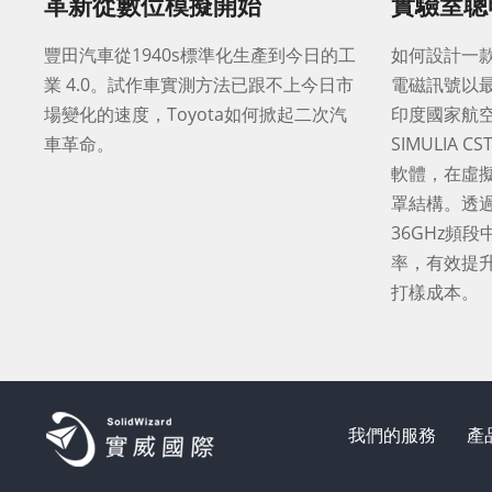
革新從數位模擬開始
實驗室聰
豐田汽車從1940s標準化生產到今日的工
如何設計一
業 4.0。試作車實測方法已跟不上今日市
電磁訊號以
場變化的速度，Toyota如何掀起二次汽
印度國家航空
車革命。
SIMULIA C
軟體，在虛
罩結構。透過
36GHz頻段
率，有效提
打樣成本。
我們的服務
產