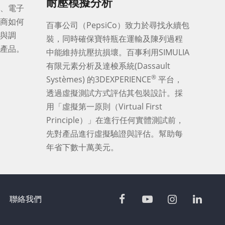
耐壓模擬分析
、電子
商如何
百事公司（PepsiCo）致力於尋找永續包
與調
裝，同時確保寶特瓶在運輸及陳列過程
產品。
中能維持抗壓抗損壞。百事利用SIMULIA
有限元素分析及達梭系統(Dassault
®
Systèmes) 的3DEXPERIENCE
平台，
透過虛擬測試方式評估其包裝設計。採
用「虛擬第一原則（Virtual First
Principle）」在進行任何實體測試前，
先對產品進行虛擬驗證與評估。幫助每
年省下數十萬美元。
聯絡我們