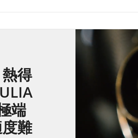
，熱得
ULIA
決極端
適度難