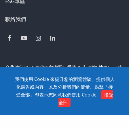
ESG專區
聯絡我們
台北總部: 114 臺北市內湖區行愛路78巷28號5樓之5 Tel:
886-2-2795-1618 Fax: 886-2-2795-2338 技術支援:
我們使用 Cookie 來提升您的瀏覽體驗、提供個人
0800-868-358
化廣告或內容，以及分析我們的流量。點擊「接
Copyright © 2020 SolidWizard Technology
受全部」即表示您同意我們使用 Cookie。
接受
Contact
Co.,Ltd. All Rights Reserved. Dtell
網頁設計
全部