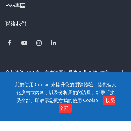
ESG專區
聯絡我們
台北總部: 114 臺北市內湖區行愛路78巷28號5樓之5 Tel:
886-2-2795-1618 Fax: 886-2-2795-2338 技術支援:
我們使用 Cookie 來提升您的瀏覽體驗、提供個人
0800-868-358
化廣告或內容，以及分析我們的流量。點擊「接
Copyright © 2020 SolidWizard Technology
受全部」即表示您同意我們使用 Cookie。
接受
Contact
Co.,Ltd. All Rights Reserved. Dtell
網頁設計
全部