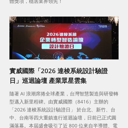
體獎項，穩居業界領先！
實威國際「2026 達梭系統設計驗證
日」巡迴論壇 產業眾星雲集
隨著 AI 浪潮席捲全球產業，台灣智慧製造與研發轉
型邁入新里程碑。由實威國際（8416）主辦的
「2026 達梭系統設計驗證日」 於台北、新竹、台
中、台南等四大重鎮進行巡迴論壇，日前已正式圓
滿落幕。本屆盛會吸引了近 800 位來自半導體、電