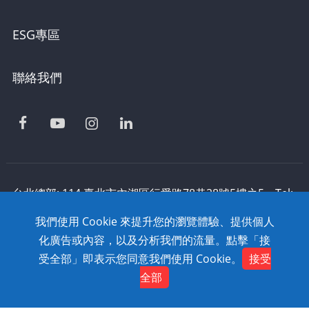
ESG專區
聯絡我們
台北總部: 114 臺北市內湖區行愛路78巷28號5樓之5 Tel:
886-2-2795-1618 Fax: 886-2-2795-2338 技術支援:
我們使用 Cookie 來提升您的瀏覽體驗、提供個人
0800-868-358
化廣告或內容，以及分析我們的流量。點擊「接
Copyright © 2020 SolidWizard Technology
受全部」即表示您同意我們使用 Cookie。
接受
Contact
Co.,Ltd. All Rights Reserved. Dtell
網頁設計
全部