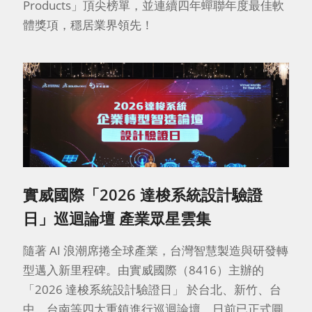
Products」頂尖榜單，並連續四年蟬聯年度最佳軟
體獎項，穩居業界領先！
實威國際「2026 達梭系統設計驗證
日」巡迴論壇 產業眾星雲集
隨著 AI 浪潮席捲全球產業，台灣智慧製造與研發轉
型邁入新里程碑。由實威國際（8416）主辦的
「2026 達梭系統設計驗證日」 於台北、新竹、台
中、台南等四大重鎮進行巡迴論壇，日前已正式圓