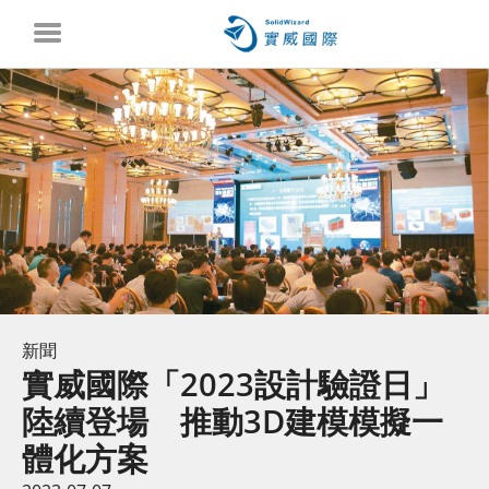
新聞
實威國際「2023設計驗證日」
陸續登場 推動3D建模模擬一
體化方案