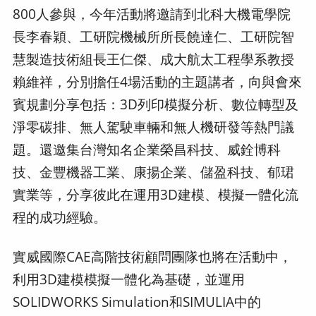
800人參與，今年活動將邀請到北科大機電學院
長李春穎、工研院機械所所長饒達仁、工研院智
慧製造技術組長王仁傑、成大航太工程學系教授
賴維祥，分別擔任4場活動的主題講者，向與會來
賓規劃分享包括：3D列印模擬分析、數位轉型及
淨零碳排、無人駕駛車輛和無人機研發等熱門議
題。還邀集台灣知名企業榮昌科技、威銓博科
技、金豐機器工業、康揚企業、儲盈科技、郁珺
實業等，分享彼此在運用3D建模、模擬一體化流
程的成功經驗。
實威國際CAE高階技術顧問團隊也將在活動中，
利用3D建模模擬一體化為基礎，並運用
SOLIDWORKS Simulation和SIMULIA中的