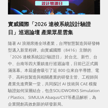
實威國際「2026 達梭系統設計驗證
日」巡迴論壇 產業眾星雲集
隨著 AI 浪潮席捲全球產業，台灣智慧製造與研發轉
型邁入新里程碑。由實威國際（8416）主辦的
「2026 達梭系統設計驗證日」 於台北、新竹、台
中、台南等四大重鎮進行巡迴論壇，日前已正式圓
滿落幕。本屆盛會吸引了近 800 位來自半導體、電
子、高科技製造與相關產業的研發主管、工程師與
產業先進齊聚一堂，共同探討 AI 技術與 CAE 模擬
驗證如何深層結合，包含SOLIDWORKS Simulation
/ Plastics、SIMULIA Abaqus/CST等產品解析，為
企業開創高效創新的研發新局。