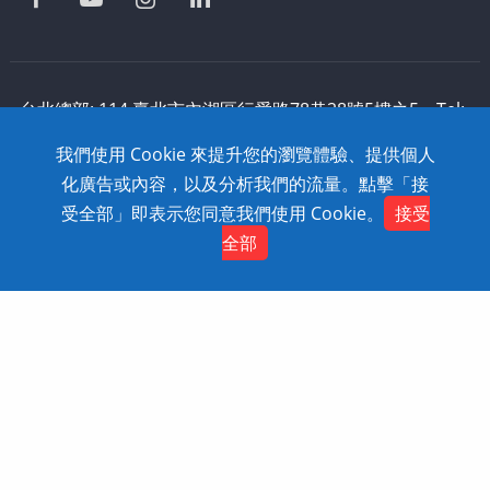
台北總部: 114 臺北市內湖區行愛路78巷28號5樓之5 Tel:
886-2-2795-1618 Fax: 886-2-2795-2338 技術支援:
我們使用 Cookie 來提升您的瀏覽體驗、提供個人
0800-868-358
化廣告或內容，以及分析我們的流量。點擊「接
Copyright © 2020 SolidWizard Technology
受全部」即表示您同意我們使用 Cookie。
接受
Contact
Co.,Ltd. All Rights Reserved. Dtell
網頁設計
全部