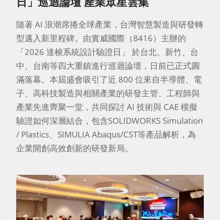
日」巡迴論壇 產業眾星雲集
隨著 AI 浪潮席捲全球產業，台灣智慧製造與研發轉
型邁入新里程碑。由實威國際（8416）主辦的
「2026 達梭系統設計驗證日」 於台北、新竹、台
中、台南等四大重鎮進行巡迴論壇，日前已正式圓
滿落幕。本屆盛會吸引了近 800 位來自半導體、電
子、高科技製造與相關產業的研發主管、工程師與
產業先進齊聚一堂，共同探討 AI 技術與 CAE 模擬
驗證如何深層結合，包含SOLIDWORKS Simulation
/ Plastics、SIMULIA Abaqus/CST等產品解析，為
企業開創高效創新的研發新局。