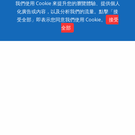
我們使用 Cookie 來提升您的瀏覽體驗、提供個人
0800-868-358
化廣告或內容，以及分析我們的流量。點擊「接
Copyright © 2020 SolidWizard Technology
受全部」即表示您同意我們使用 Cookie。
接受
Contact
Co.,Ltd. All Rights Reserved. Dtell
網頁設計
全部