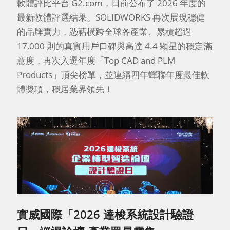
軟體評比平台 G2.com，日前公布了 2026 年度的
最新軟體評選結果。SOLIDWORKS 再次展現穩健
的品牌實力，憑藉橫跨全球各產業、累積超過
17,000 則的真實用戶口碑與高達 4.4 顆星的穩定滿
意度，再次入選年度「Top CAD and PLM
Products」頂尖榜單，並連續四年蟬聯年度最佳軟
體獎項，穩居業界領先！
實威國際「2026 達梭系統設計驗證