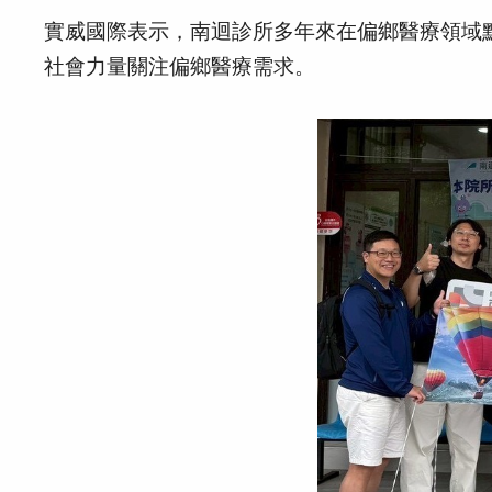
實威國際表示，南迴診所多年來在偏鄉醫療領域
社會力量關注偏鄉醫療需求。