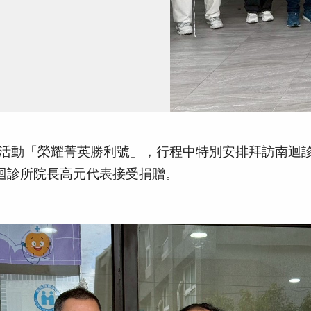
工獎勵旅遊活動「榮耀菁英勝利號」，行程中特別安排拜訪南
迴診所院長高元代表接受捐贈。