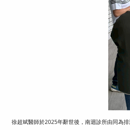
徐超斌醫師於2025年辭世後，南迴診所由同為