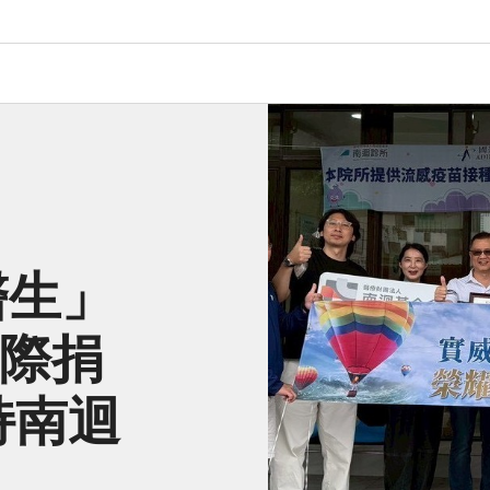
醫生」
國際捐
持南迴