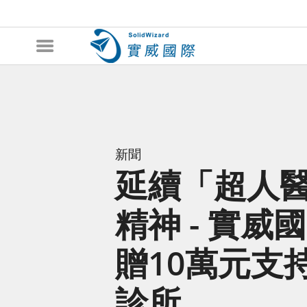
新聞
延續「超人
精神 - 實威
贈10萬元支
診所