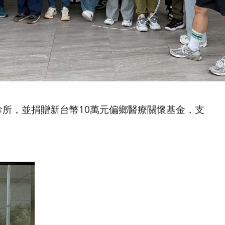
迴診所，並捐贈新台幣10萬元偏鄉醫療關懷基金，支