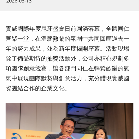
2026-03-13
實威國際年度尾牙盛會日前圓滿落幕，全體同仁
齊聚一堂，在溫馨熱鬧的氛圍中共同回顧過去一
年的努力成果，並為新年度揭開序幕。活動現場
除了備受期待的抽獎活動外，公司亦精心規劃多
項團隊創意競賽，讓各部門同仁在輕鬆歡樂的氣
氛中展現團隊默契與創意活力，充分體現實威國
際團結合作的企業文化。