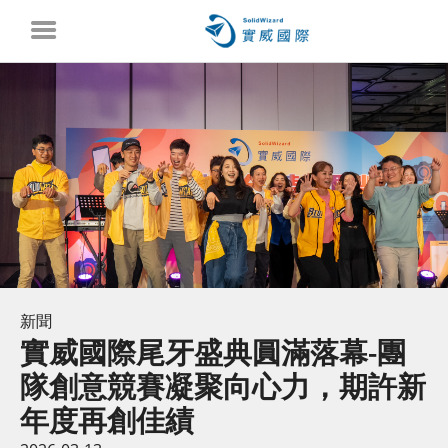
新聞
實威國際尾牙盛典圓滿落幕-團
隊創意競賽凝聚向心力，期許新
年度再創佳績