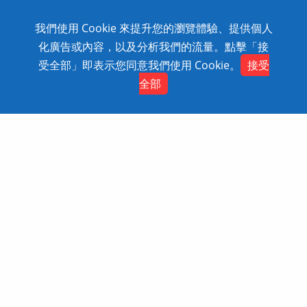
台北總部: 114 臺北市內湖區行愛路78巷28號5樓之5 Tel:
886-2-2795-1618 Fax: 886-2-2795-2338 技術支援:
我們使用 Cookie 來提升您的瀏覽體驗、提供個人
0800-868-358
化廣告或內容，以及分析我們的流量。點擊「接
Copyright © 2020 SolidWizard Technology
受全部」即表示您同意我們使用 Cookie。
接受
Contact
Co.,Ltd. All Rights Reserved. Dtell
網頁設計
全部