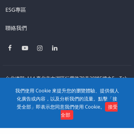
ESG專區
聯絡我們
台北總部: 114 臺北市內湖區行愛路78巷28號5樓之5 Tel:
886-2-2795-1618 Fax: 886-2-2795-2338 技術支援:
我們使用 Cookie 來提升您的瀏覽體驗、提供個人
0800-868-358
化廣告或內容，以及分析我們的流量。點擊「接
Copyright © 2020 SolidWizard Technology
受全部」即表示您同意我們使用 Cookie。
接受
Contact
Co.,Ltd. All Rights Reserved. Dtell
網頁設計
全部