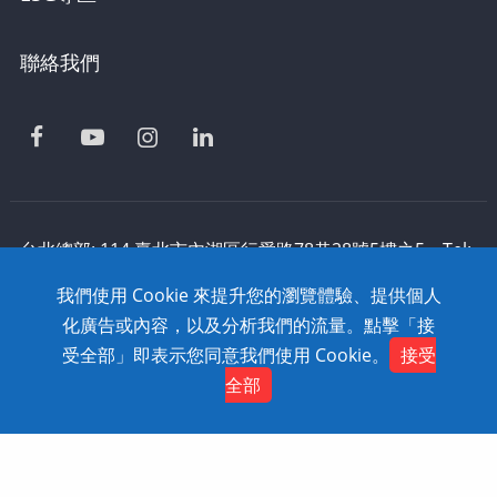
聯絡我們
台北總部: 114 臺北市內湖區行愛路78巷28號5樓之5 Tel:
886-2-2795-1618 Fax: 886-2-2795-2338 技術支援:
我們使用 Cookie 來提升您的瀏覽體驗、提供個人
0800-868-358
化廣告或內容，以及分析我們的流量。點擊「接
Copyright © 2020 SolidWizard Technology
受全部」即表示您同意我們使用 Cookie。
接受
Contact
Co.,Ltd. All Rights Reserved. Dtell
網頁設計
全部