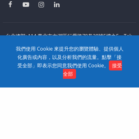
台北總部: 114 臺北市內湖區行愛路78巷28號5樓之5 Tel:
886-2-2795-1618 Fax: 886-2-2795-2338 技術支援:
我們使用 Cookie 來提升您的瀏覽體驗、提供個人
0800-868-358
化廣告或內容，以及分析我們的流量。點擊「接
Copyright © 2020 SolidWizard Technology
受全部」即表示您同意我們使用 Cookie。
接受
Contact
Co.,Ltd. All Rights Reserved. Dtell
網頁設計
全部