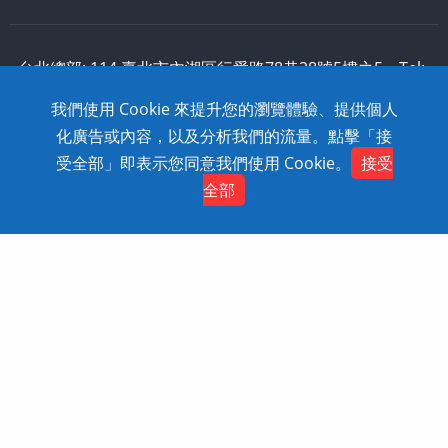
台北總部: 114 臺北市內湖區行愛路78巷28號5樓之5 Tel:
886-2-2795-1618 Fax: 886-2-2795-2338 技術支援:
我們使用 Cookie 來提升您的瀏覽體驗、提供個人
0800-868-358
化廣告或內容，以及分析我們的流量。點擊「接
Copyright © 2020 SolidWizard Technology
受全部」即表示您同意我們使用 Cookie。
接受
Contact
Co.,Ltd. All Rights Reserved. Dtell
網頁設計
全部