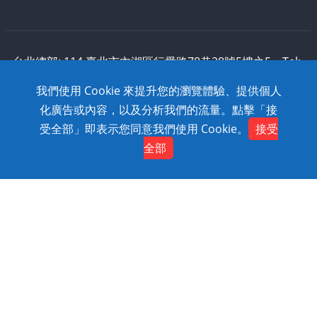
台北總部: 114 臺北市內湖區行愛路78巷28號5樓之5 Tel:
886-2-2795-1618 Fax: 886-2-2795-2338 技術支援:
我們使用 Cookie 來提升您的瀏覽體驗、提供個人
0800-868-358
化廣告或內容，以及分析我們的流量。點擊「接
Copyright © 2020 SolidWizard Technology
受全部」即表示您同意我們使用 Cookie。
接受
Contact
Co.,Ltd. All Rights Reserved. Dtell
網頁設計
全部